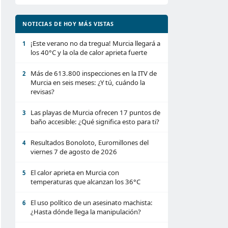
NOTICIAS DE HOY MÁS VISTAS
¡Este verano no da tregua! Murcia llegará a
1
los 40°C y la ola de calor aprieta fuerte
Más de 613.800 inspecciones en la ITV de
2
Murcia en seis meses: ¿Y tú, cuándo la
revisas?
Las playas de Murcia ofrecen 17 puntos de
3
baño accesible: ¿Qué significa esto para ti?
Resultados Bonoloto, Euromillones del
4
viernes 7 de agosto de 2026
El calor aprieta en Murcia con
5
temperaturas que alcanzan los 36°C
El uso político de un asesinato machista:
6
¿Hasta dónde llega la manipulación?