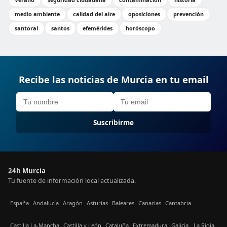
medio ambiente
calidad del aire
oposiciones
prevención
santoral
santos
efemérides
horóscopo
Recibe las noticias de Murcia en tu email
Suscribirme
24h Murcia
Tu fuente de información local actualizada.
España
Andalucía
Aragón
Asturias
Baleares
Canarias
Cantabria
Castilla La-Mancha
Castilla y León
Cataluña
Extremadura
Galicia
La Rioja