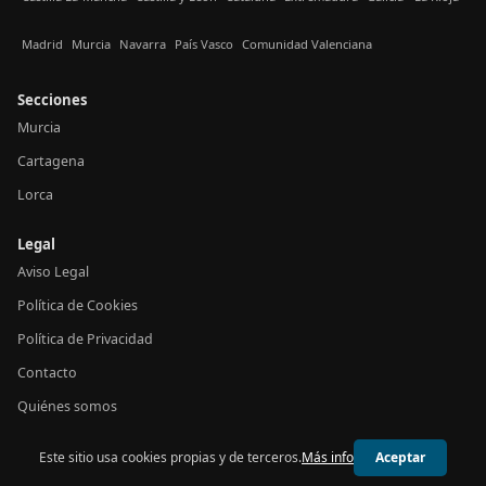
Madrid
Murcia
Navarra
País Vasco
Comunidad Valenciana
Secciones
Murcia
Cartagena
Lorca
Legal
Aviso Legal
Política de Cookies
Política de Privacidad
Contacto
Quiénes somos
Este sitio usa cookies propias y de terceros.
Más info
Aceptar
© 2026 24h Murcia