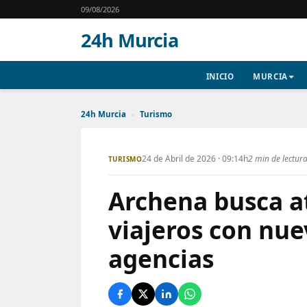
09/08/2026
24h Murcia
INICIO
MURCIA
24h Murcia
›
Turismo
24 de Abril de 2026 · 09:14h
2 min de lectur
TURISMO
Archena busca at
viajeros con nue
agencias