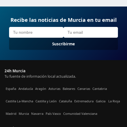
Recibe las noticias de Murcia en tu email
Suscribirme
24h Murcia
Tu fuente de información local actualizada.
España
Andalucía
Aragón
Asturias
Baleares
Canarias
Cantabria
Castilla La-Mancha
Castilla y León
Cataluña
Extremadura
Galicia
La Rioja
Madrid
Murcia
Navarra
País Vasco
Comunidad Valenciana