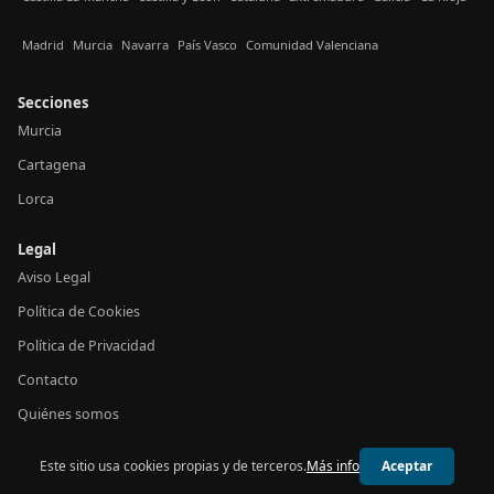
Madrid
Murcia
Navarra
País Vasco
Comunidad Valenciana
Secciones
Murcia
Cartagena
Lorca
Legal
Aviso Legal
Política de Cookies
Política de Privacidad
Contacto
Quiénes somos
Este sitio usa cookies propias y de terceros.
Más info
Aceptar
© 2026 24h Murcia