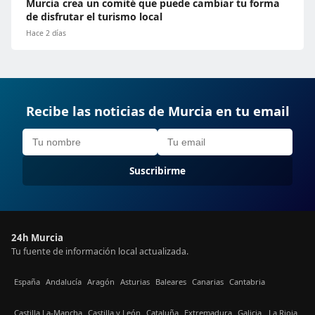
Murcia crea un comité que puede cambiar tu forma
de disfrutar el turismo local
Hace 2 días
Recibe las noticias de Murcia en tu email
Suscribirme
24h Murcia
Tu fuente de información local actualizada.
España
Andalucía
Aragón
Asturias
Baleares
Canarias
Cantabria
Castilla La-Mancha
Castilla y León
Cataluña
Extremadura
Galicia
La Rioja