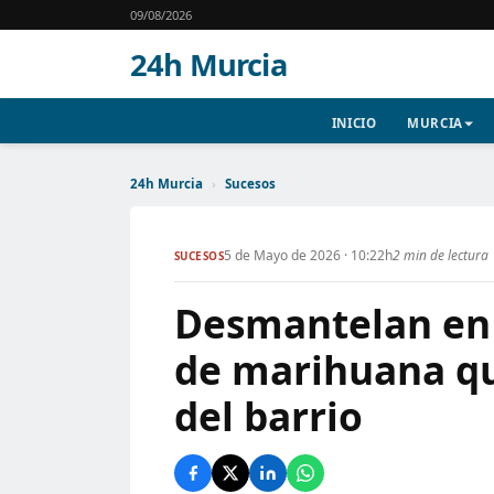
09/08/2026
24h Murcia
INICIO
MURCIA
24h Murcia
›
Sucesos
5 de Mayo de 2026 · 10:22h
2 min de lectura
SUCESOS
Desmantelan en 
de marihuana qu
del barrio