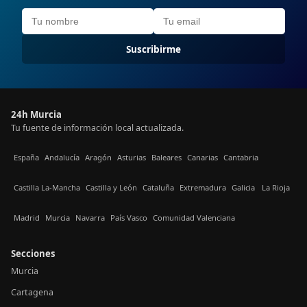
Suscribirme
24h Murcia
Tu fuente de información local actualizada.
España
Andalucía
Aragón
Asturias
Baleares
Canarias
Cantabria
Castilla La-Mancha
Castilla y León
Cataluña
Extremadura
Galicia
La Rioja
Madrid
Murcia
Navarra
País Vasco
Comunidad Valenciana
Secciones
Murcia
Cartagena