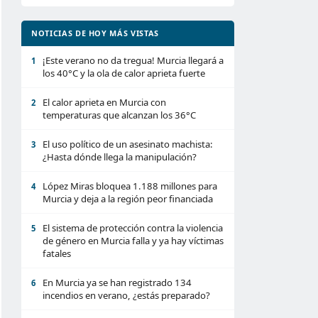
NOTICIAS DE HOY MÁS VISTAS
¡Este verano no da tregua! Murcia llegará a
1
los 40°C y la ola de calor aprieta fuerte
El calor aprieta en Murcia con
2
temperaturas que alcanzan los 36°C
El uso político de un asesinato machista:
3
¿Hasta dónde llega la manipulación?
López Miras bloquea 1.188 millones para
4
Murcia y deja a la región peor financiada
El sistema de protección contra la violencia
5
de género en Murcia falla y ya hay víctimas
fatales
En Murcia ya se han registrado 134
6
incendios en verano, ¿estás preparado?