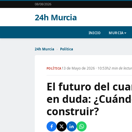
08/08/2026
24h Murcia
INICIO
MURCIA
24h Murcia
›
Política
13 de Mayo de 2026 · 10:53h
2 min de lectu
POLÍTICA
El futuro del cu
en duda: ¿Cuánd
construir?