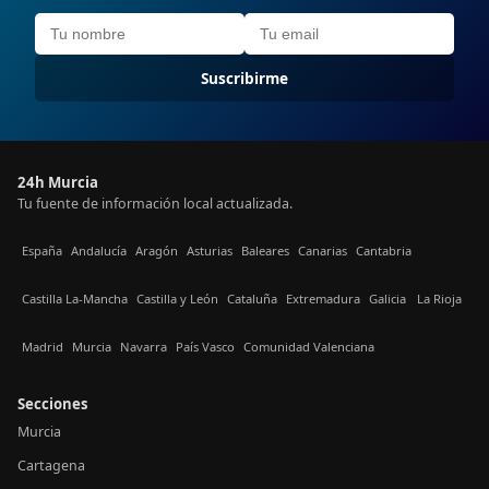
Suscribirme
24h Murcia
Tu fuente de información local actualizada.
España
Andalucía
Aragón
Asturias
Baleares
Canarias
Cantabria
Castilla La-Mancha
Castilla y León
Cataluña
Extremadura
Galicia
La Rioja
Madrid
Murcia
Navarra
País Vasco
Comunidad Valenciana
Secciones
Murcia
Cartagena