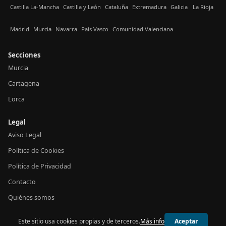
Castilla La-Mancha
Castilla y León
Cataluña
Extremadura
Galicia
La Rioja
Madrid
Murcia
Navarra
País Vasco
Comunidad Valenciana
Secciones
Murcia
Cartagena
Lorca
Legal
Aviso Legal
Política de Cookies
Política de Privacidad
Contacto
Quiénes somos
Este sitio usa cookies propias y de terceros.
Más info
Aceptar
© 2026 24h Murcia