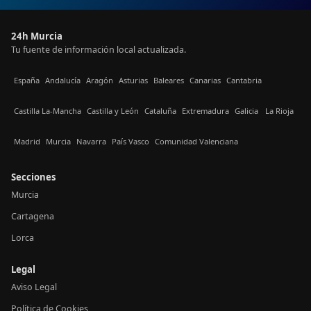
24h Murcia
Tu fuente de información local actualizada.
España
Andalucía
Aragón
Asturias
Baleares
Canarias
Cantabria
Castilla La-Mancha
Castilla y León
Cataluña
Extremadura
Galicia
La Rioja
Madrid
Murcia
Navarra
País Vasco
Comunidad Valenciana
Secciones
Murcia
Cartagena
Lorca
Legal
Aviso Legal
Política de Cookies