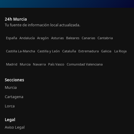
24h Murcia
Tu fuente de información local actualizada.
España
Andalucía
Aragón
Asturias
Baleares
Canarias
Cantabria
Castilla La-Mancha
Castilla y León
Cataluña
Extremadura
Galicia
La Rioja
Madrid
Murcia
Navarra
País Vasco
Comunidad Valenciana
Secciones
Murcia
Cartagena
Lorca
Legal
Aviso Legal