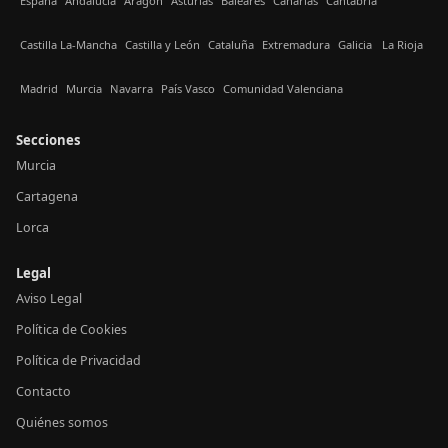
España
Andalucía
Aragón
Asturias
Baleares
Canarias
Cantabria
Castilla La-Mancha
Castilla y León
Cataluña
Extremadura
Galicia
La Rioja
Madrid
Murcia
Navarra
País Vasco
Comunidad Valenciana
Secciones
Murcia
Cartagena
Lorca
Legal
Aviso Legal
Política de Cookies
Política de Privacidad
Contacto
Quiénes somos