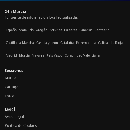
24h Murcia
Tu fuente de información local actualizada.
España
Andalucía
Aragón
Asturias
Baleares
Canarias
Cantabria
Castilla La-Mancha
Castilla y León
Cataluña
Extremadura
Galicia
La Rioja
Madrid
Murcia
Navarra
País Vasco
Comunidad Valenciana
Secciones
Murcia
Cartagena
Lorca
Legal
Aviso Legal
Política de Cookies