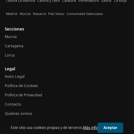
Castilla La-Mancha
Castilla y León
Cataluña
Extremadura
Galicia
La Rioja
Madrid
Murcia
Navarra
País Vasco
Comunidad Valenciana
Secciones
Murcia
Cartagena
Lorca
Legal
Aviso Legal
Política de Cookies
Política de Privacidad
Contacto
Quiénes somos
Este sitio usa cookies propias y de terceros.
Más info
Aceptar
© 2026 24h Murcia