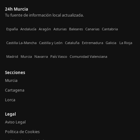
24h Murcia
Tu fuente de información local actualizada.
España
Andalucía
Aragón
Asturias
Baleares
Canarias
Cantabria
Castilla La-Mancha
Castilla y León
Cataluña
Extremadura
Galicia
La Rioja
Madrid
Murcia
Navarra
País Vasco
Comunidad Valenciana
Secciones
Murcia
Cartagena
Lorca
Legal
Aviso Legal
Política de Cookies