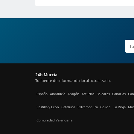
24h Murcia
Tu fuente de información local actualizada.
España
Andalucía
Aragón
Asturias
Baleares
Canarias
Can
Castilla y León
Cataluña
Extremadura
Galicia
La Rioja
Mad
Comunidad Valenciana