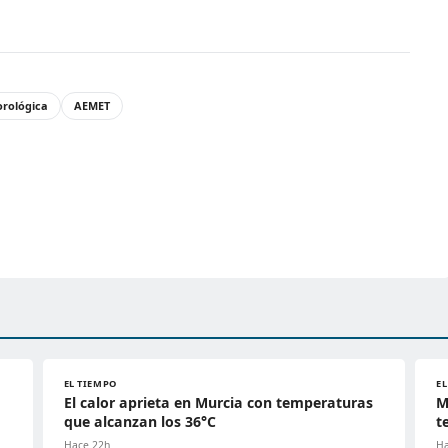
orológica
AEMET
EL TIEMPO
E
El calor aprieta en Murcia con temperaturas
M
que alcanzan los 36°C
t
Hace 22h
Ha