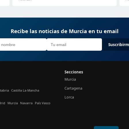
Recibe las noticias de Murcia en tu email
Suscribir
Secciones
Murcia
Cartagena
tabria
Castilla La-Mancha
Lorca
rid
Murcia
Navarra
País Vasco