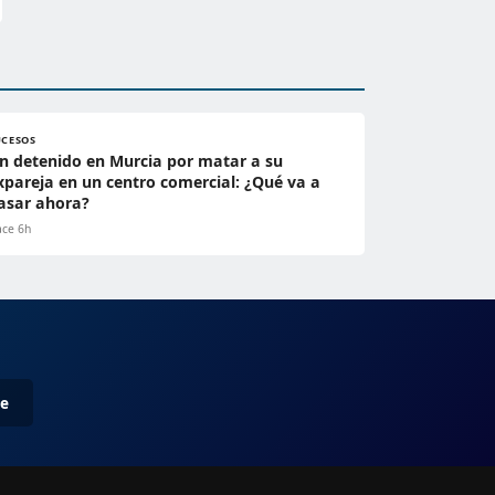
UCESOS
n detenido en Murcia por matar a su
xpareja en un centro comercial: ¿Qué va a
asar ahora?
ce 6h
me