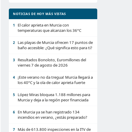
NOTICIAS DE HOY MÁS VISTAS
El calor aprieta en Murcia con
1
temperaturas que alcanzan los 36°C
Las playas de Murcia ofrecen 17 puntos de
2
baño accesible: ¿Qué significa esto para ti?
Resultados Bonoloto, Euromillones del
3
viernes 7 de agosto de 2026
¡Este verano no da tregua! Murcia llegará a
4
los 40°C y la ola de calor aprieta fuerte
López Miras bloquea 1.188 millones para
5
Murcia y deja a la región peor financiada
En Murcia ya se han registrado 134
6
incendios en verano, ¿estás preparado?
Más de 613.800 inspecciones en la ITV de
7