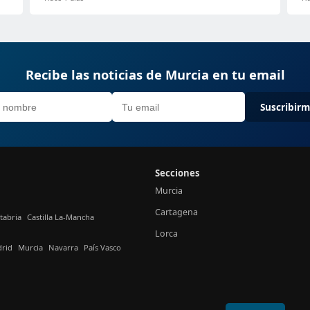
Recibe las noticias de Murcia en tu email
Suscribir
Secciones
Murcia
Cartagena
tabria
Castilla La-Mancha
Lorca
rid
Murcia
Navarra
País Vasco