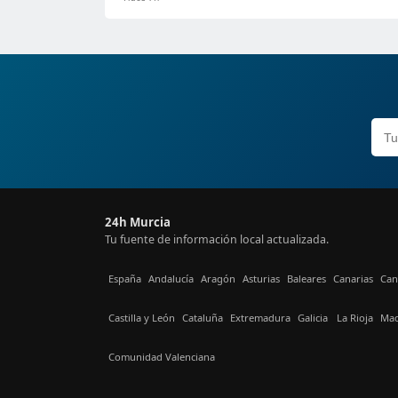
24h Murcia
Tu fuente de información local actualizada.
España
Andalucía
Aragón
Asturias
Baleares
Canarias
Can
Castilla y León
Cataluña
Extremadura
Galicia
La Rioja
Mad
Comunidad Valenciana