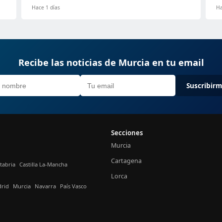
Hace 1 días
Ha
Recibe las noticias de Murcia en tu email
Suscribir
Secciones
Murcia
Cartagena
tabria
Castilla La-Mancha
Lorca
rid
Murcia
Navarra
País Vasco