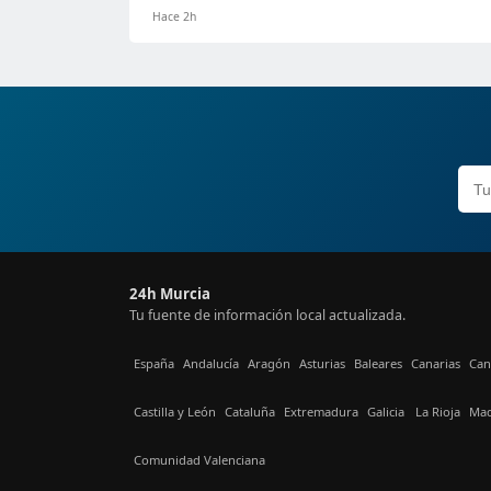
Hace 2h
24h Murcia
Tu fuente de información local actualizada.
España
Andalucía
Aragón
Asturias
Baleares
Canarias
Can
Castilla y León
Cataluña
Extremadura
Galicia
La Rioja
Mad
Comunidad Valenciana