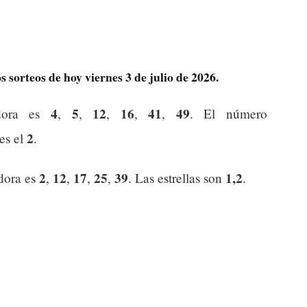
 sorteos de hoy viernes 3 de julio de 2026.
4
5
12
16
41
49
dora es
,
,
,
,
,
. El número
2
 es el
.
2
12
17
25
39
1,2
dora es
,
,
,
,
. Las estrellas son
.