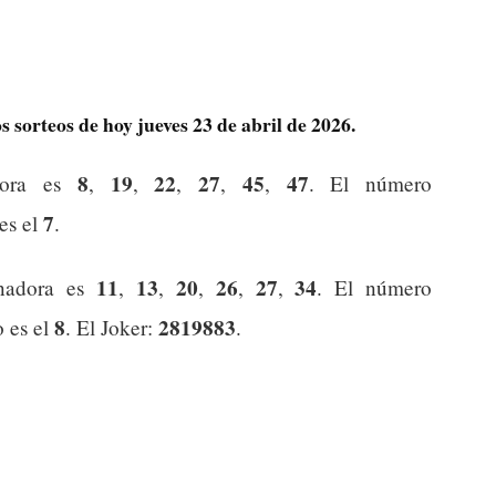
 sorteos de hoy jueves 23 de abril de 2026.
8
19
22
27
45
47
dora es
,
,
,
,
,
. El número
7
 es el
.
11
13
20
26
27
34
nadora es
,
,
,
,
,
. El número
8
2819883
o es el
. El Joker:
.