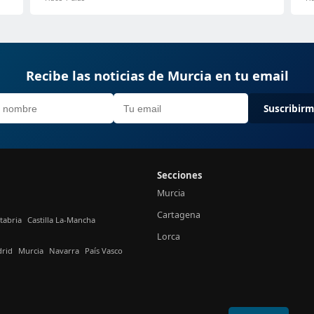
Recibe las noticias de Murcia en tu email
Suscribir
Secciones
Murcia
Cartagena
tabria
Castilla La-Mancha
Lorca
rid
Murcia
Navarra
País Vasco