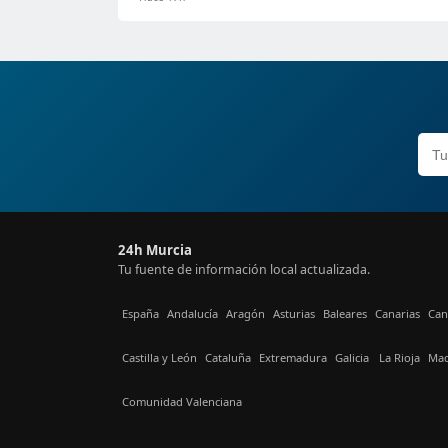
24h Murcia
Tu fuente de información local actualizada.
España
Andalucía
Aragón
Asturias
Baleares
Canarias
Can
Castilla y León
Cataluña
Extremadura
Galicia
La Rioja
Mad
Comunidad Valenciana