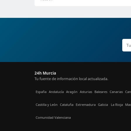
24h Murcia
Tu fuente de información local actualizada.
España
Andalucía
Aragón
Asturias
Baleares
Canarias
Can
Castilla y León
Cataluña
Extremadura
Galicia
La Rioja
Mad
Comunidad Valenciana