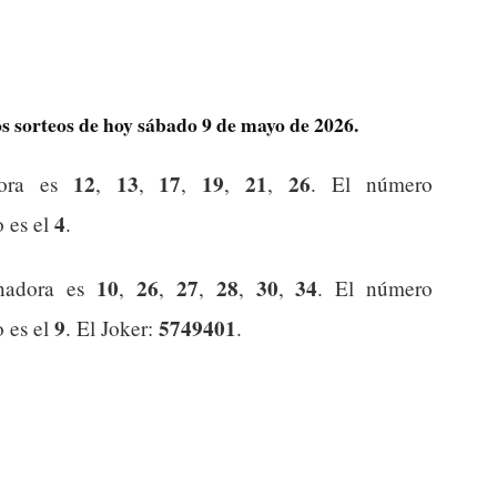
s sorteos de hoy sábado 9 de mayo de 2026.
12
13
17
19
21
26
dora es
,
,
,
,
,
. El número
4
o es el
.
10
26
27
28
30
34
nadora es
,
,
,
,
,
. El número
9
5749401
o es el
. El Joker:
.