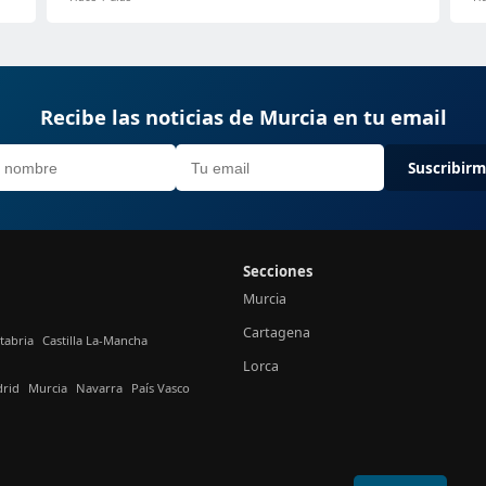
Recibe las noticias de Murcia en tu email
Suscribir
Secciones
Murcia
Cartagena
tabria
Castilla La-Mancha
Lorca
rid
Murcia
Navarra
País Vasco