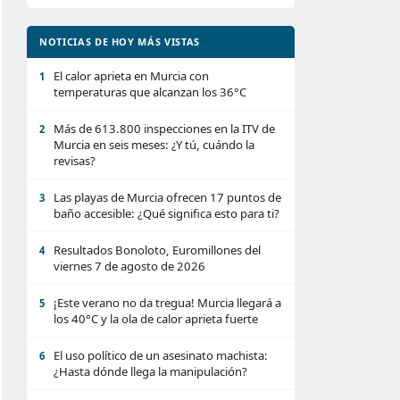
NOTICIAS DE HOY MÁS VISTAS
El calor aprieta en Murcia con
1
temperaturas que alcanzan los 36°C
Más de 613.800 inspecciones en la ITV de
2
Murcia en seis meses: ¿Y tú, cuándo la
revisas?
Las playas de Murcia ofrecen 17 puntos de
3
baño accesible: ¿Qué significa esto para ti?
Resultados Bonoloto, Euromillones del
4
viernes 7 de agosto de 2026
¡Este verano no da tregua! Murcia llegará a
5
los 40°C y la ola de calor aprieta fuerte
El uso político de un asesinato machista:
6
¿Hasta dónde llega la manipulación?