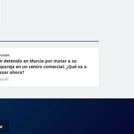
UCESOS
n detenido en Murcia por matar a su
xpareja en un centro comercial: ¿Qué va a
asar ahora?
ce 9h
me