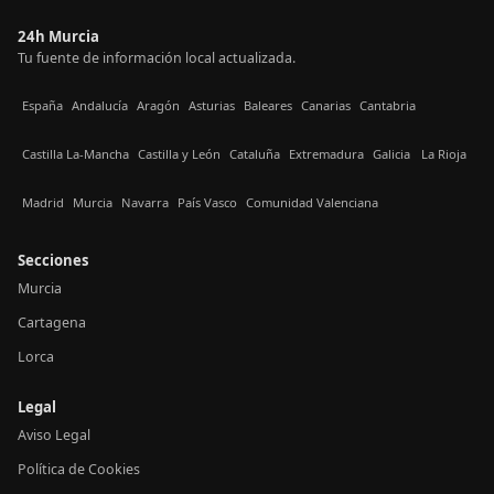
24h Murcia
Tu fuente de información local actualizada.
España
Andalucía
Aragón
Asturias
Baleares
Canarias
Cantabria
Castilla La-Mancha
Castilla y León
Cataluña
Extremadura
Galicia
La Rioja
Madrid
Murcia
Navarra
País Vasco
Comunidad Valenciana
Secciones
Murcia
Cartagena
Lorca
Legal
Aviso Legal
Política de Cookies