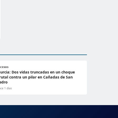
UCESOS
urcia: Dos vidas truncadas en un choque
rutal contra un pilar en Cañadas de San
edro
ce 1 días