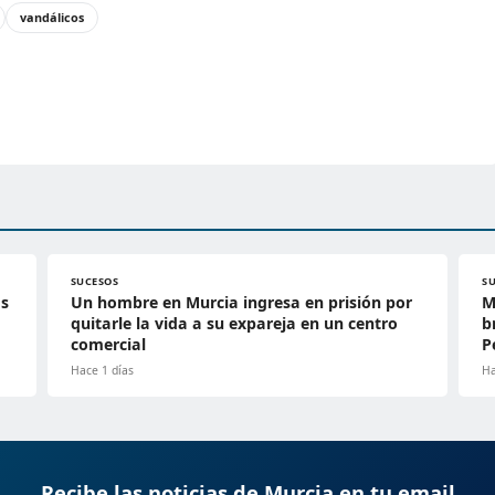
vandálicos
SUCESOS
S
ás
Un hombre en Murcia ingresa en prisión por
M
quitarle la vida a su expareja en un centro
b
comercial
P
Hace 1 días
Ha
Recibe las noticias de Murcia en tu email