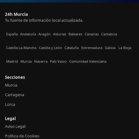
24h Murcia
Tu fuente de información local actualizada.
España
Andalucía
Aragón
Asturias
Baleares
Canarias
Cantabria
Castilla La-Mancha
Castilla y León
Cataluña
Extremadura
Galicia
La Rioja
Madrid
Murcia
Navarra
País Vasco
Comunidad Valenciana
Secciones
Murcia
Cartagena
Lorca
Legal
Aviso Legal
Política de Cookies