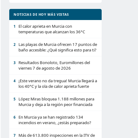
NOTICIAS DE HOY MÁS VISTAS
El calor aprieta en Murcia con
1
temperaturas que alcanzan los 36°C
Las playas de Murcia ofrecen 17 puntos de
2
baño accesible: ¿Qué significa esto para ti?
Resultados Bonoloto, Euromillones del
3
viernes 7 de agosto de 2026
¡Este verano no da tregua! Murcia llegará a
4
los 40°C y la ola de calor aprieta fuerte
López Miras bloquea 1.188 millones para
5
Murcia y deja a la región peor financiada
En Murcia ya se han registrado 134
6
incendios en verano, ¿estás preparado?
Más de 613.800 inspecciones en la ITV de
7