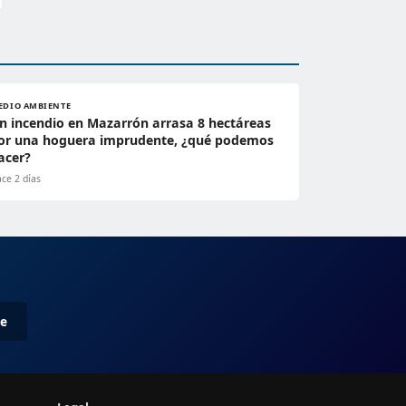
EDIO AMBIENTE
n incendio en Mazarrón arrasa 8 hectáreas
or una hoguera imprudente, ¿qué podemos
acer?
ce 2 días
me