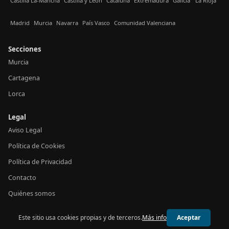
Castilla La-Mancha
Castilla y León
Cataluña
Extremadura
Galicia
La Rioja
Madrid
Murcia
Navarra
País Vasco
Comunidad Valenciana
Secciones
Murcia
Cartagena
Lorca
Legal
Aviso Legal
Política de Cookies
Política de Privacidad
Contacto
Quiénes somos
Este sitio usa cookies propias y de terceros.
Más info
Aceptar
© 2026 24h Murcia