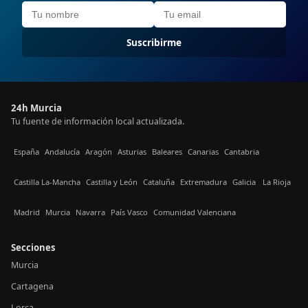
Suscribirme
24h Murcia
Tu fuente de información local actualizada.
España
Andalucía
Aragón
Asturias
Baleares
Canarias
Cantabria
Castilla La-Mancha
Castilla y León
Cataluña
Extremadura
Galicia
La Rioja
Madrid
Murcia
Navarra
País Vasco
Comunidad Valenciana
Secciones
Murcia
Cartagena
Lorca