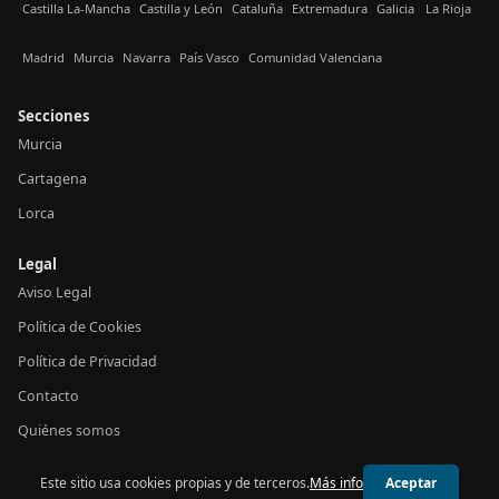
Castilla La-Mancha
Castilla y León
Cataluña
Extremadura
Galicia
La Rioja
Madrid
Murcia
Navarra
País Vasco
Comunidad Valenciana
Secciones
Murcia
Cartagena
Lorca
Legal
Aviso Legal
Política de Cookies
Política de Privacidad
Contacto
Quiénes somos
Este sitio usa cookies propias y de terceros.
Más info
Aceptar
© 2026 24h Murcia