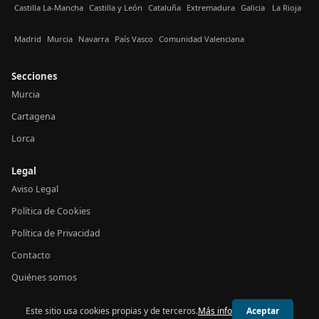
Castilla La-Mancha
Castilla y León
Cataluña
Extremadura
Galicia
La Rioja
Madrid
Murcia
Navarra
País Vasco
Comunidad Valenciana
Secciones
Murcia
Cartagena
Lorca
Legal
Aviso Legal
Política de Cookies
Política de Privacidad
Contacto
Quiénes somos
Este sitio usa cookies propias y de terceros.
Más info
Aceptar
© 2026 24h Murcia