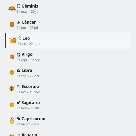
♊ Géminis
21 may – 20 jun
♋ Cáncer
21 jun – 22 jul
♌ Leo
23 jul – 22 ago
♍ Virgo
23 ago – 22 sep
♎ Libra
23 sep – 22 oct
♏ Escorpio
23 oct – 21 nov
♐ Sagitario
22 nov – 21 dic
♑ Capricornio
22 dic – 19 ene
♒ Acuario