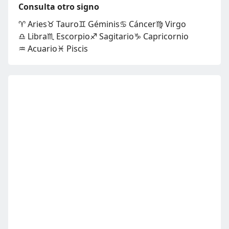
Consulta otro signo
♈ Aries
♉ Tauro
♊ Géminis
♋ Cáncer
♍ Virgo
♎ Libra
♏ Escorpio
♐ Sagitario
♑ Capricornio
♒ Acuario
♓ Piscis