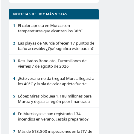
NOTICIAS DE HOY MÁS VISTAS
El calor aprieta en Murcia con
1
temperaturas que alcanzan los 36°C
Las playas de Murcia ofrecen 17 puntos de
2
baño accesible: ¿Qué significa esto para ti?
Resultados Bonoloto, Euromillones del
3
viernes 7 de agosto de 2026
¡Este verano no da tregua! Murcia llegará a
4
los 40°C y la ola de calor aprieta fuerte
López Miras bloquea 1.188 millones para
5
Murcia y deja a la región peor financiada
En Murcia ya se han registrado 134
6
incendios en verano, ¿estás preparado?
Más de 613.800 inspecciones en la ITV de
7