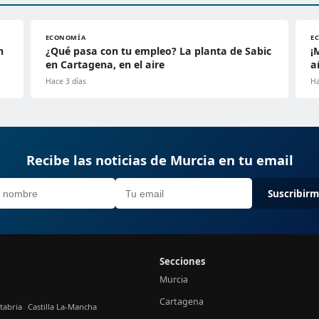
ECONOMÍA
E
n
¿Qué pasa con tu empleo? La planta de Sabic
¡
en Cartagena, en el aire
a
Hace 3 días
Ha
Recibe las noticias de Murcia en tu email
Suscribir
Secciones
Murcia
Cartagena
tabria
Castilla La-Mancha