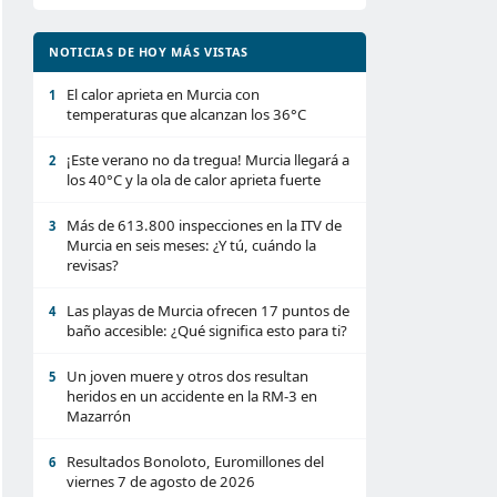
NOTICIAS DE HOY MÁS VISTAS
El calor aprieta en Murcia con
1
temperaturas que alcanzan los 36°C
¡Este verano no da tregua! Murcia llegará a
2
los 40°C y la ola de calor aprieta fuerte
Más de 613.800 inspecciones en la ITV de
3
Murcia en seis meses: ¿Y tú, cuándo la
revisas?
Las playas de Murcia ofrecen 17 puntos de
4
baño accesible: ¿Qué significa esto para ti?
Un joven muere y otros dos resultan
5
heridos en un accidente en la RM-3 en
Mazarrón
Resultados Bonoloto, Euromillones del
6
viernes 7 de agosto de 2026