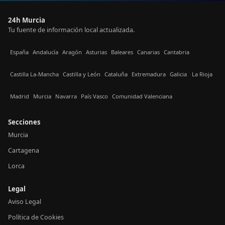
24h Murcia
Tu fuente de información local actualizada.
España
Andalucía
Aragón
Asturias
Baleares
Canarias
Cantabria
Castilla La-Mancha
Castilla y León
Cataluña
Extremadura
Galicia
La Rioja
Madrid
Murcia
Navarra
País Vasco
Comunidad Valenciana
Secciones
Murcia
Cartagena
Lorca
Legal
Aviso Legal
Política de Cookies