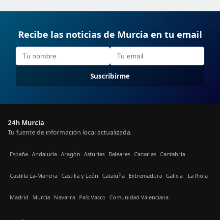
Recibe las noticias de Murcia en tu email
Suscribirme
24h Murcia
Tu fuente de información local actualizada.
España
Andalucía
Aragón
Asturias
Baleares
Canarias
Cantabria
Castilla La-Mancha
Castilla y León
Cataluña
Extremadura
Galicia
La Rioja
Madrid
Murcia
Navarra
País Vasco
Comunidad Valenciana