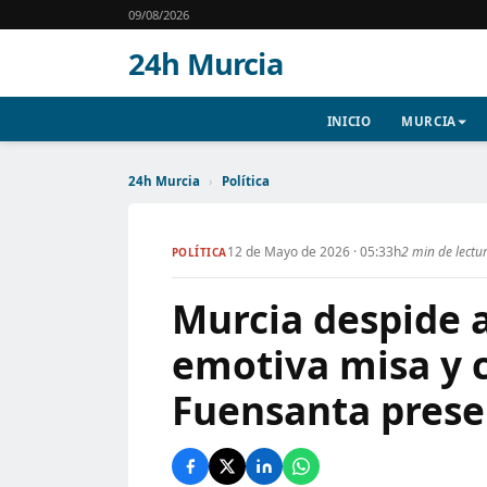
09/08/2026
24h Murcia
INICIO
MURCIA
24h Murcia
›
Política
12 de Mayo de 2026 · 05:33h
2 min de lectu
POLÍTICA
Murcia despide a
emotiva misa y c
Fuensanta prese