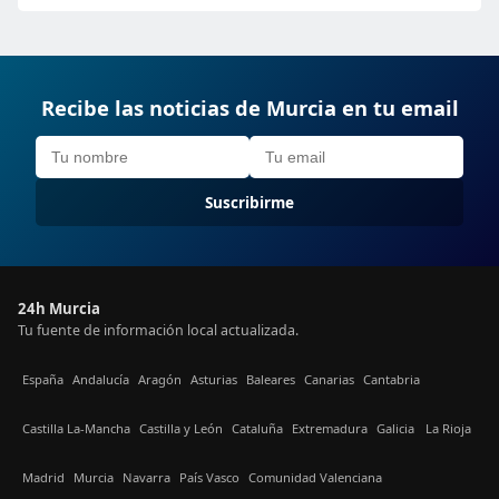
Recibe las noticias de Murcia en tu email
Suscribirme
24h Murcia
Tu fuente de información local actualizada.
España
Andalucía
Aragón
Asturias
Baleares
Canarias
Cantabria
Castilla La-Mancha
Castilla y León
Cataluña
Extremadura
Galicia
La Rioja
Madrid
Murcia
Navarra
País Vasco
Comunidad Valenciana