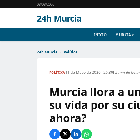
08/08/2026
24h Murcia
INICIO
MURCIA
24h Murcia
›
Política
11 de Mayo de 2026 · 20:30h
2 min de lectu
POLÍTICA
Murcia llora a u
su vida por su c
ahora?