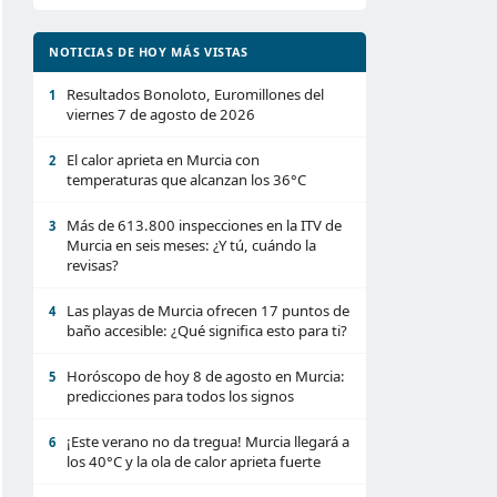
NOTICIAS DE HOY MÁS VISTAS
Resultados Bonoloto, Euromillones del
1
viernes 7 de agosto de 2026
El calor aprieta en Murcia con
2
temperaturas que alcanzan los 36°C
Más de 613.800 inspecciones en la ITV de
3
Murcia en seis meses: ¿Y tú, cuándo la
revisas?
Las playas de Murcia ofrecen 17 puntos de
4
baño accesible: ¿Qué significa esto para ti?
Horóscopo de hoy 8 de agosto en Murcia:
5
predicciones para todos los signos
¡Este verano no da tregua! Murcia llegará a
6
los 40°C y la ola de calor aprieta fuerte