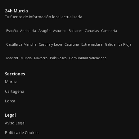
24h Murcia
Tu fuente de información local actualizada.
España
Andalucía
Aragón
Asturias
Baleares
Canarias
Cantabria
Castilla La-Mancha
Castilla y León
Cataluña
Extremadura
Galicia
La Rioja
Madrid
Murcia
Navarra
País Vasco
Comunidad Valenciana
Secciones
Murcia
Cartagena
Lorca
Legal
Aviso Legal
Política de Cookies