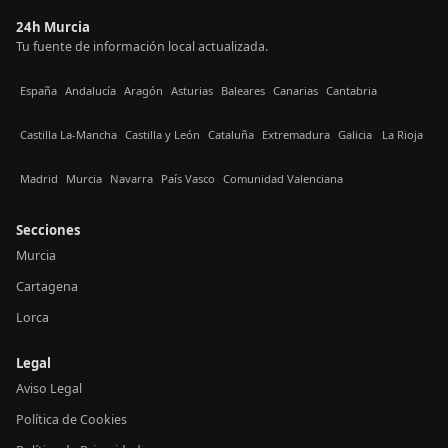
24h Murcia
Tu fuente de información local actualizada.
España
Andalucía
Aragón
Asturias
Baleares
Canarias
Cantabria
Castilla La-Mancha
Castilla y León
Cataluña
Extremadura
Galicia
La Rioja
Madrid
Murcia
Navarra
País Vasco
Comunidad Valenciana
Secciones
Murcia
Cartagena
Lorca
Legal
Aviso Legal
Política de Cookies