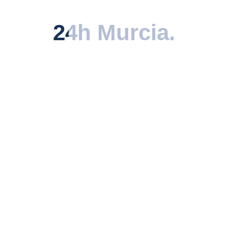
descubierta.
24h Murcia
24h Murcia
.
.